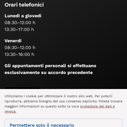
Orari telefonici
Lunedi a giovedi
08:30–12:00 h
13:30–17:00 h
Venerdi
08:30–12:00 h
13:30–16:00 h
Gli appuntamenti personali si effettuano
esclusivamente su accordo precedente
Seguiteci
Utilizziamo i cookie per ottimizzare il nostro sito web. Per poterli
riprodurre, abbiamo bisogno del suo consenso esplicito. Potete trovare
maggiori informazioni su questo sotto la voce
protezione dei dati e
revoca
.
Permettere solo il necessario