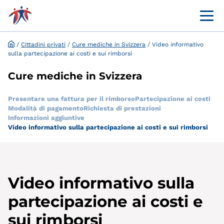
Menü 
Portale online per i clienti
Richiesta ed esenzione online
/
Cittadini privati
/
Cure mediche in Svizzera
/
Video informativo
sulla partecipazione ai costi e sui rimborsi
Cure mediche in Svizzera
Presentare una fattura per il rimborso
Partecipazione ai costi
Modalità di pagamento
Richiesta di prestazioni
Informazioni aggiuntive
Video informativo sulla partecipazione ai costi e sui rimborsi
Video informativo sulla
partecipazione ai costi e
sui rimborsi