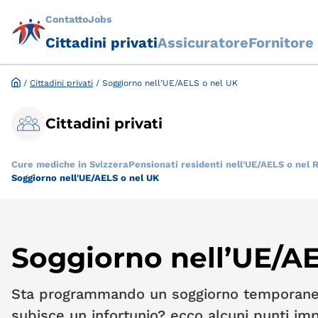
Contatto
Jobs
Cittadini privati
Assicuratore
Fornitore
/
Cittadini privati
/
Soggiorno nell’UE/AELS o nel UK
Cittadini privati
Cure mediche in Svizzera
Pensionati residenti nell'UE/AELS o nel 
Soggiorno nell'UE/AELS o nel UK
Soggiorno nell’UE/AE
Sta programmando un soggiorno temporaneo
subisce un infortunio? ecco alcuni punti impo