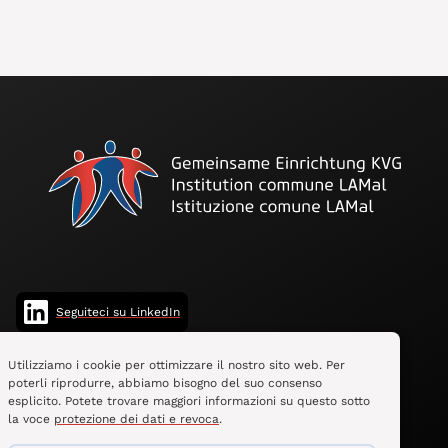
Seguiteci su LinkedIn
Utilizziamo i cookie per ottimizzare il nostro sito web. Per
poterli riprodurre, abbiamo bisogno del suo consenso
esplicito. Potete trovare maggiori informazioni su questo sotto
la voce
protezione dei dati e revoca
.