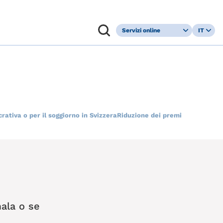
Servizi online
IT
Portale online
DE
per i clienti
FR
Richiesta ed
EN
esenzione
online
crativa o per il soggiorno in Svizzera
Riduzione dei premi
ala o se