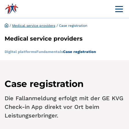
Menü 
Online customer portal
Application and request for exemption online
/
Medical service providers
/
Case registration
Medical service providers
Digital platforms
Fundamentals
Case registration
Case registration
Die Fallanmeldung erfolgt mit der GE KVG
Check-in App direkt vor Ort beim
Leistungserbringer.