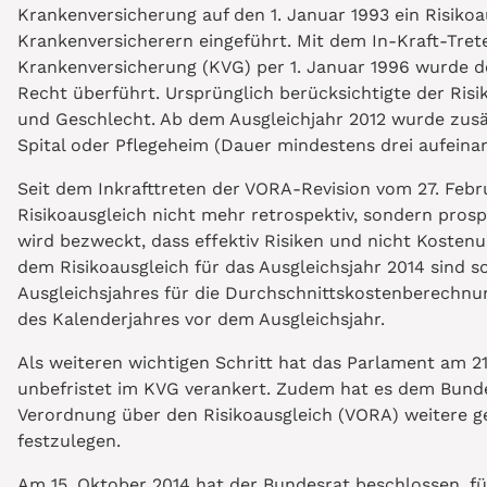
Krankenversicherung auf den 1. Januar 1993 ein Risiko
Krankenversicherern eingeführt. Mit dem In-Kraft-Tre
Krankenversicherung (KVG) per 1. Januar 1996 wurde de
Recht überführt. Ursprünglich berücksichtigte der Risik
und Geschlecht. Ab dem Ausgleichjahr 2012 wurde zusät
Spital oder Pflegeheim (Dauer mindestens drei aufeina
Seit dem Inkrafttreten der VORA-Revision vom 27. Febru
Risikoausgleich nicht mehr retrospektiv, sondern prosp
wird bezweckt, dass effektiv Risiken und nicht Kosten
dem Risikoausgleich für das Ausgleichsjahr 2014 sind s
Ausgleichsjahres für die Durchschnittskostenberechn
des Kalenderjahres vor dem Ausgleichsjahr.
Als weiteren wichtigen Schritt hat das Parlament am 21
unbefristet im KVG verankert. Zudem hat es dem Bunde
Verordnung über den Risikoausgleich (VORA) weitere ge
festzulegen.
Am 15. Oktober 2014 hat der Bundesrat beschlossen, für