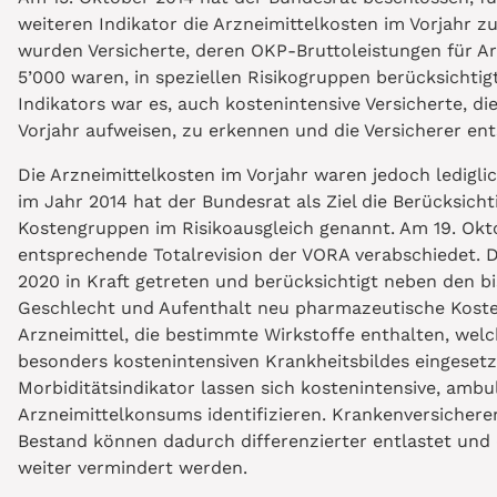
weiteren Indikator die Arzneimittelkosten im Vorjahr z
wurden Versicherte, deren OKP-Bruttoleistungen für Ar
5’000 waren, in speziellen Risikogruppen berücksichti
Indikators war es, auch kostenintensive Versicherte, di
Vorjahr aufweisen, zu erkennen und die Versicherer en
Die Arzneimittelkosten im Vorjahr waren jedoch ledigli
im Jahr 2014 hat der Bundesrat als Ziel die Berücksic
Kostengruppen im Risikoausgleich genannt. Am 19. Okto
entsprechende Totalrevision der VORA verabschiedet. Di
2020 in Kraft getreten und berücksichtigt neben den bi
Geschlecht und Aufenthalt neu pharmazeutische Kost
Arzneimittel, die bestimmte Wirkstoffe enthalten, wel
besonders kostenintensiven Krankheitsbildes eingeset
Morbiditätsindikator lassen sich kostenintensive, ambu
Arzneimittelkonsums identifizieren. Krankenversicherer
Bestand können dadurch differenzierter entlastet und d
weiter vermindert werden.