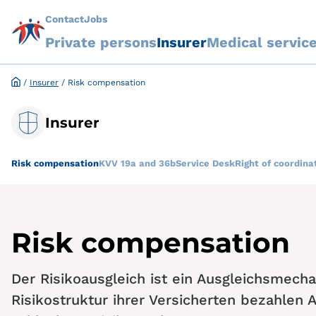
Contact
Jobs
Private persons
Insurer
Medical servic
/
Insurer
/
Risk compensation
Insurer
Risk compensation
KVV 19a and 36b
Service Desk
Right of coordina
Risk compensation
Der Risikoausgleich ist ein Ausgleichsmech
Risikostruktur ihrer Versicherten bezahlen 