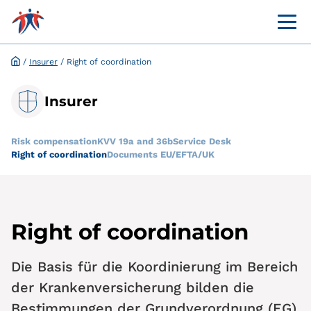
Menü 
Online customer portal
Application and request for exemption online
/
Insurer
/
Right of coordination
Insurer
Risk compensation
KVV 19a and 36b
Service Desk
Right of coordination
Documents EU/EFTA/UK
Right of coordination
Die Basis für die Koordinierung im Bereich
der Krankenversicherung bilden die
Bestimmungen der Grundverordnung (EG)