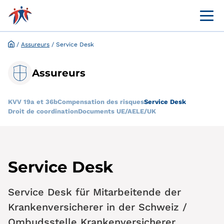
Menü 
Portail en ligne destiné à la clientèle
Demande et dispense en ligne
/
Assureurs
/
Service Desk
Assureurs
KVV 19a et 36b
Compensation des risques
Service Desk
Droit de coordination
Documents UE/AELE/UK
Service Desk
Service Desk für Mitarbeitende der
Krankenversicherer in der Schweiz /
Ombudsstelle Krankenversicherer.