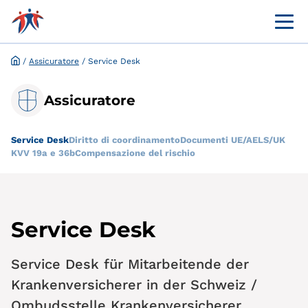
Menü 
Portale online per i clienti
Richiesta ed esenzione online
/
Assicuratore
/
Service Desk
Assicuratore
Service Desk
Diritto di coordinamento
Documenti UE/AELS/UK
KVV 19a e 36b
Compensazione del rischio
Service Desk
Service Desk für Mitarbeitende der
Krankenversicherer in der Schweiz /
Ombudsstelle Krankenversicherer.