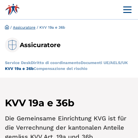
Menü 
Portale online per i clienti
Richiesta ed esenzione online
/
Assicuratore
/
KVV 19a e 36b
Assicuratore
Service Desk
Diritto di coordinamento
Documenti UE/AELS/UK
KVV 19a e 36b
Compensazione del rischio
KVV 19a e 36b
Die Gemeinsame Einrichtung KVG ist für
die Verrechnung der kantonalen Anteile
gemäss KVV Art. 19a und 36b