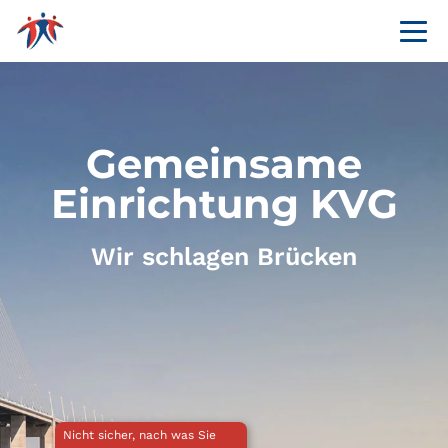
Menü 
Kundenportal Leistungsaushilfe
Befreiung Kranken­versicherungs­pflicht
Gemeinsame
Einrichtung KVG
Wir schlagen Brücken