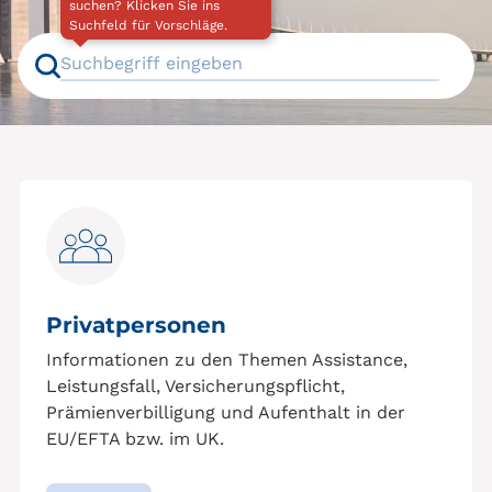
Aushelfender Träger
internationale Leistungsaushilfe
Leistungsaushilfe
Befreiung Versicherungspflicht
Versicherungspflicht
EHIC
Formulare EU/EFTA
Krankenversicherung Schweiz
Optionsrecht
Risikoausgleich
Vorübergehender Aufenthalt Schweiz
Verbindungsstelle
Behandlung Schweiz
Prämienverbilligung
SORA
PCG
pharmaceutical cost groups
VORA
Statistik
Service Desk
Privatpersonen
Informationen zu den Themen Assistance,
Leistungsfall, Versicherungspflicht,
Prämienverbilligung und Aufenthalt in der
EU/EFTA bzw. im UK.