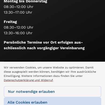
Montag bis Donnerstag
08:30–12:00 Uhr
13:30–17:00 Uhr
Freitag
08:30–12:00 Uhr
13:30–16:00 Uhr
Persönliche Termine vor Ort erfolgen aus­
schliesslich nach vorgängiger Vereinbarung
Folge uns
Wir verwenden Cookies, um unsere Website zu optimieren. Damit
diese ausgespielt werden können, benötigen wir Ihre ausdrückliche
Einwilligung. Weitere Informationen dazu finden Sie unter
Datenschutzerklärung und Widerruf
.
Nur notwendige erlauben
Alle Cookies erlauben
Intranet
Impressum
Datenschutzerklärung