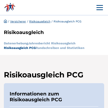
Menü 
Kundenportal Leistungsaushilfe
Befreiung Kranken­versicherungs­pflicht
/
Versicherer
/
Risikoausgleich
/
Risikoausgleich PCG
Risikoausgleich
Datenerhebung
Jahresbericht Risikoausgleich
Risikoausgleich PCG
Rundschreiben und Statistiken
Risikoausgleich PCG
Informationen zum
Risikoausgleich PCG