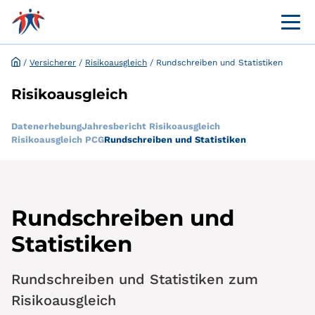
Menü 
Kundenportal Leistungsaushilfe
Befreiung Kranken­versicherungs­pflicht
/
Versicherer
/
Risikoausgleich
/
Rundschreiben und Statistiken
Risikoausgleich
Datenerhebung
Jahresbericht Risikoausgleich
Risikoausgleich PCG
Rundschreiben und Statistiken
Rundschreiben und
Statistiken
Rundschreiben und Statistiken zum
Risikoausgleich