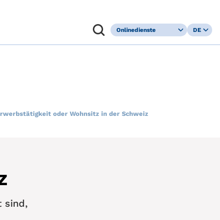
Onlinedienste
DE
Kundenportal
FR
Leistungsaushilfe
IT
Befreiung
EN
Kranken­
versicherungs­
pflicht
Erwerbstätigkeit oder Wohnsitz in der Schweiz
z
 sind,