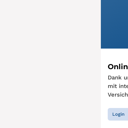
Onli
Dank u
mit int
Versic
Login