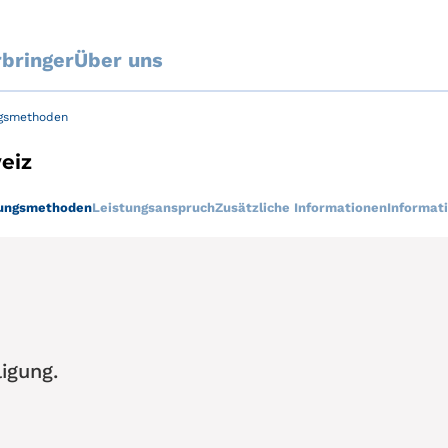
rbringer
Über uns
gsmethoden
eiz
ungsmethoden
Leistungsanspruch
Zusätzliche Informationen
Informat
igung.