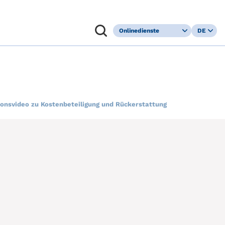
Onlinedienste
DE
Kundenportal
FR
Leistungsaushilfe
IT
Befreiung
EN
Kranken­
versicherungs­
pflicht
ionsvideo zu Kostenbeteiligung und Rückerstattung