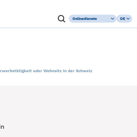
Onlinedienste
DE
Kundenportal
FR
Leistungsaushilfe
IT
Befreiung
EN
Kranken­
versicherungs­
pflicht
Erwerbstätigkeit oder Wohnsitz in der Schweiz
in