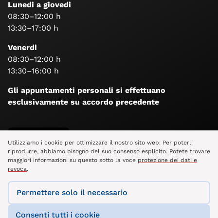
Lunedi a giovedi
08:30–12:00 h
13:30–17:00 h
Venerdi
08:30–12:00 h
13:30–16:00 h
Gli appuntamenti personali si effettuano
esclusivamente su accordo precedente
Seguiteci
Utilizziamo i cookie per ottimizzare il nostro sito web. Per poterli
riprodurre, abbiamo bisogno del suo consenso esplicito. Potete trovare
maggiori informazioni su questo sotto la voce
protezione dei dati e
revoca
.
Permettere solo il necessario
Consenti tutti i cookie
Intranet
Impronta
Informativa sulla privacy