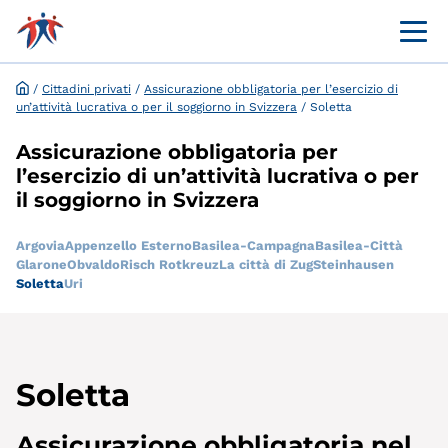
Menü 
Portale online per i clienti
Richiesta ed esenzione online
/
Cittadini privati
/
Assicurazione obbligatoria per l’esercizio di
un’attività lucrativa o per il soggiorno in Svizzera
/
Soletta
Assicurazione obbligatoria per
l’esercizio di un’attività lucrativa o per
il soggiorno in Svizzera
Argovia
Appenzello Esterno
Basilea-Campagna
Basilea-Città
Glarone
Obvaldo
Risch Rotkreuz
La città di Zug
Steinhausen
Soletta
Uri
Soletta
Assicurazione obbligatoria nel