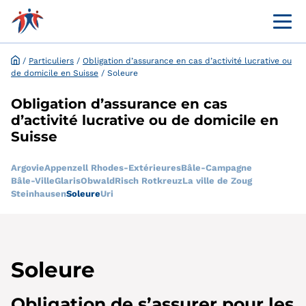
Menü 
Portail en ligne destiné à la clientèle
Demande et dispense en ligne
/
Particuliers
/
Obligation d’assurance en cas d’activité lucrative ou
de domicile en Suisse
/
Soleure
Obligation d’assurance en cas
d’activité lucrative ou de domicile en
Suisse
Argovie
Appenzell Rhodes-Extérieures
Bâle-Campagne
Bâle-Ville
Glaris
Obwald
Risch Rotkreuz
La ville de Zoug
Steinhausen
Soleure
Uri
Soleure
Obligation de s’assurer pour les