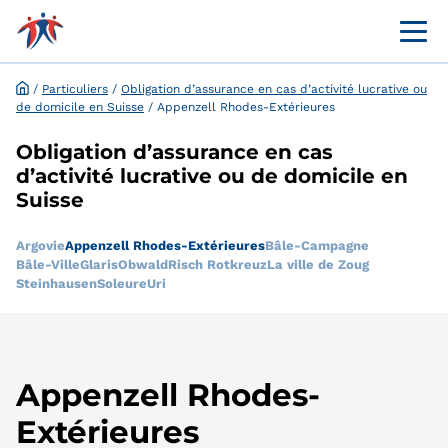
Menü 
Portail en ligne destiné à la clientèle
Demande et dispense en ligne
/
Particuliers
/
Obligation d’assurance en cas d’activité lucrative ou
de domicile en Suisse
/
Appenzell Rhodes-Extérieures
Obligation d’assurance en cas
d’activité lucrative ou de domicile en
Suisse
Argovie
Appenzell Rhodes-Extérieures
Bâle-Campagne
Bâle-Ville
Glaris
Obwald
Risch Rotkreuz
La ville de Zoug
Steinhausen
Soleure
Uri
Appenzell Rhodes-
Extérieures