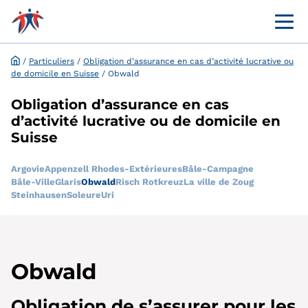
Menü 
Portail en ligne destiné à la clientèle
Demande et dispense en ligne
/
Particuliers
/
Obligation d’assurance en cas d’activité lucrative ou
de domicile en Suisse
/
Obwald
Obligation d’assurance en cas
d’activité lucrative ou de domicile en
Suisse
Argovie
Appenzell Rhodes-Extérieures
Bâle-Campagne
Bâle-Ville
Glaris
Obwald
Risch Rotkreuz
La ville de Zoug
Steinhausen
Soleure
Uri
Obwald
Obligation de s’assurer pour les