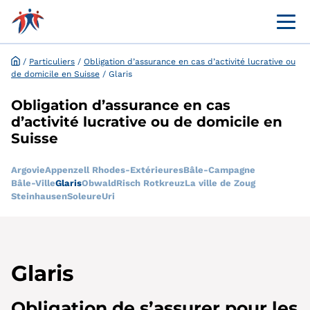
Menü 
Portail en ligne destiné à la clientèle
Demande et dispense en ligne
/
Particuliers
/
Obligation d’assurance en cas d’activité lucrative ou
de domicile en Suisse
/
Glaris
Obligation d’assurance en cas
d’activité lucrative ou de domicile en
Suisse
Argovie
Appenzell Rhodes-Extérieures
Bâle-Campagne
Bâle-Ville
Glaris
Obwald
Risch Rotkreuz
La ville de Zoug
Steinhausen
Soleure
Uri
Glaris
Obligation de s’assurer pour les