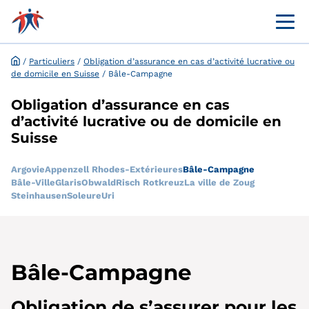
Menü 
Portail en ligne destiné à la clientèle
Demande et dispense en ligne
/
Particuliers
/
Obligation d’assurance en cas d’activité lucrative ou
de domicile en Suisse
/
Bâle-Campagne
Obligation d’assurance en cas
d’activité lucrative ou de domicile en
Suisse
Argovie
Appenzell Rhodes-Extérieures
Bâle-Campagne
Bâle-Ville
Glaris
Obwald
Risch Rotkreuz
La ville de Zoug
Steinhausen
Soleure
Uri
Bâle-Campagne
Obligation de s’assurer pour les