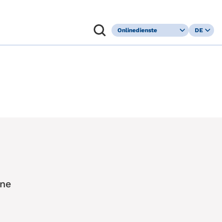
Onlinedienste
DE
Kundenportal
FR
Leistungsaushilfe
IT
Befreiung
EN
Kranken­
versicherungs­
pflicht
ene