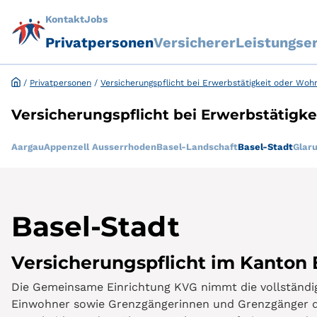
Kontakt
Jobs
Privatpersonen
Versicherer
Leistungse
/
Privatpersonen
/
Versicherungspflicht bei Erwerbstätigkeit oder Wohn
Versicherungspflicht bei Erwerbstätigke
Aargau
Appenzell Ausserrhoden
Basel-Landschaft
Basel-Stadt
Glar
Basel-Stadt
Versicherungspflicht im Kanton 
Die Gemeinsame Einrichtung KVG nimmt die vollständig
Einwohner sowie Grenzgängerinnen und Grenzgänger de