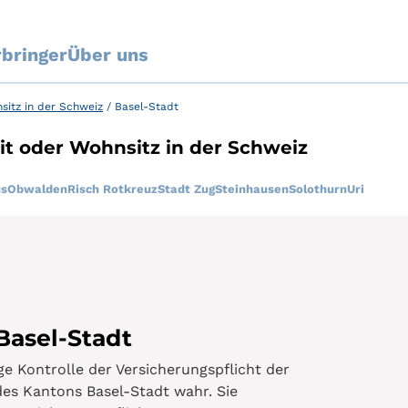
rbringer
Über uns
sitz in der Schweiz
/
Basel-Stadt
it oder Wohnsitz in der Schweiz
us
Obwalden
Risch Rotkreuz
Stadt Zug
Steinhausen
Solothurn
Uri
Basel-Stadt
e Kontrolle der Versicherungspflicht der
s Kantons Basel-Stadt wahr. Sie