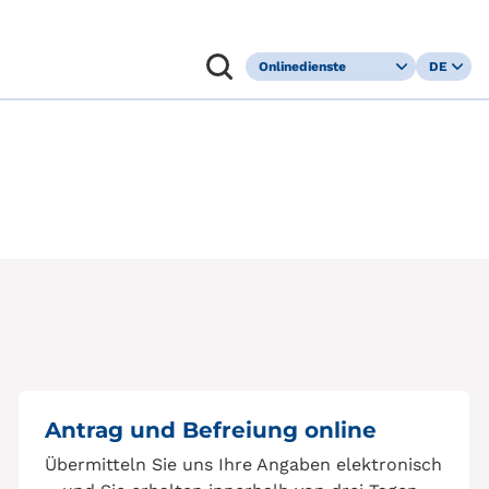
Onlinedienste
DE
Kundenportal
FR
Leistungsaushilfe
IT
Befreiung
EN
Kranken­
versicherungs­
pflicht
Antrag und Befreiung online
Übermitteln Sie uns Ihre Angaben elektronisch